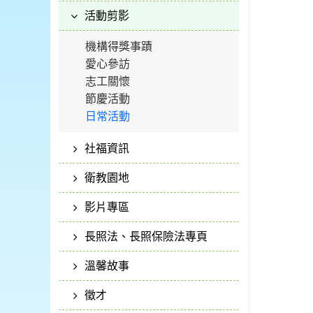
活動剪影
機構得獎事蹟
愛心參訪
志工關懷
節慶活動
日常活動
社福資訊
衛教園地
影片專區
長照法、長照保險法專頁
溫馨故事
徵才