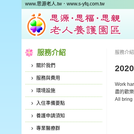
www.思源老人.tw
．www.s-yfq.com.tw
服務介紹
服務介紹
關於我們
202
服務與費用
Work
環境設施
盡的歡樂,Wor
All bri
入住準備要點
養護申請須知
專業醫療群