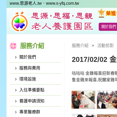
www.思源老人.tw
．www.s-yfq.com.tw
關於我們
服務介紹
服務介紹
活動剪影
關於我們
2017/02/02
服務與費用
咕咕咕 金雞報喜迎新春
環境設施
隻金雞來報喜,祝闔家雞
入住準備要點
養護申請須知
專業醫療群