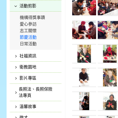
活動剪影
機構得獎事蹟
愛心參訪
志工關懷
節慶活動
日常活動
社福資訊
衛教園地
影片專區
長照法、長照保險
法專頁
溫馨故事
徵才