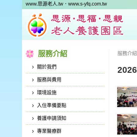
www.思源老人.tw
．www.s-yfq.com.tw
服務介紹
服務介紹
關於我們
202
服務與費用
環境設施
入住準備要點
養護申請須知
專業醫療群