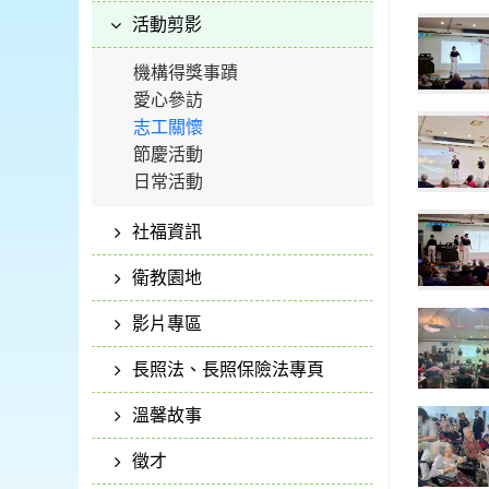
活動剪影
機構得獎事蹟
愛心參訪
志工關懷
節慶活動
日常活動
社福資訊
衛教園地
影片專區
長照法、長照保險法專頁
溫馨故事
徵才