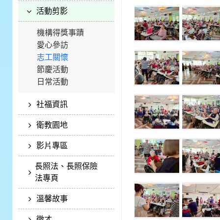
活動剪影
機構得獎事蹟
愛心參訪
志工關懷
節慶活動
日常活動
社福資訊
衛教園地
影片專區
長照法、長照保險
法專頁
溫馨故事
徵才